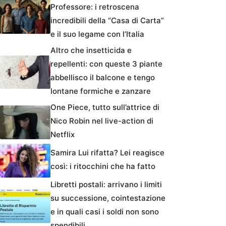
Professore: i retroscena
incredibili della “Casa di Carta”
e il suo legame con l’Italia
Altro che insetticida e
repellenti: con queste 3 piante
abbellisco il balcone e tengo
lontane formiche e zanzare
One Piece, tutto sull’attrice di
Nico Robin nel live-action di
Netflix
Samira Lui rifatta? Lei reagisce
così: i ritocchini che ha fatto
Libretti postali: arrivano i limiti
su successione, cointestazione
e in quali casi i soldi non sono
spendibili