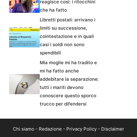
reagisce così: i ritocchini
che ha fatto
Libretti postali: arrivano i
limiti su successione,
cointestazione e in quali
casi i soldi non sono
spendibili
Mia moglie mi ha tradito e
mi ha fatto anche
addebitare la separazione:
tutti i mariti devono
conoscere questo sporco
trucco per difendersi
Chi siamo
-
Redazione
-
Privacy Policy
-
Disclaimer