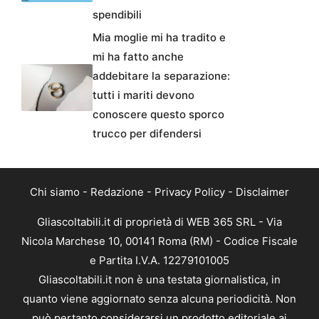
spendibili
Mia moglie mi ha tradito e
mi ha fatto anche
addebitare la separazione:
tutti i mariti devono
conoscere questo sporco
trucco per difendersi
Chi siamo
-
Redazione
-
Privacy Policy
-
Disclaimer
Gliascoltabili.it di proprietà di WEB 365 SRL - Via
Nicola Marchese 10, 00141 Roma (RM) - Codice Fiscale
e Partita I.V.A. 12279101005
Gliascoltabili.it non è una testata giornalistica, in
quanto viene aggiornato senza alcuna periodicità. Non
può pertanto considerarsi un prodotto editoriale ai