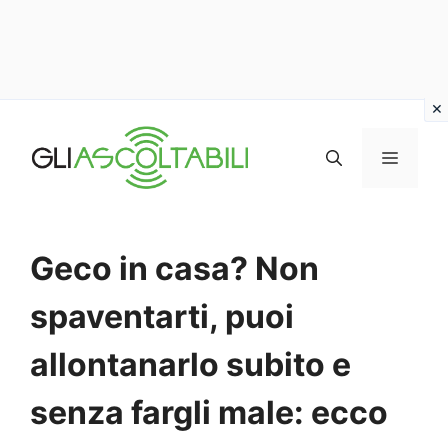
Vai
al
MENU
contenuto
Geco in casa? Non
spaventarti, puoi
allontanarlo subito e
senza fargli male: ecco