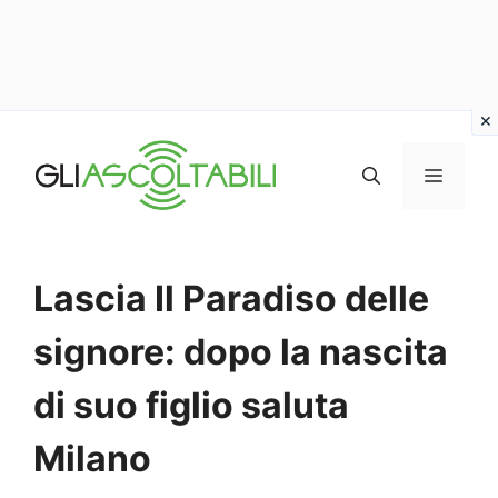
Vai
al
MENU
contenuto
Lascia Il Paradiso delle
signore: dopo la nascita
di suo figlio saluta
Milano