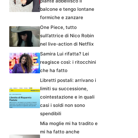
piante abbellisco il
balcone e tengo lontane
formiche e zanzare
One Piece, tutto
sull’attrice di Nico Robin
nel live-action di Netflix
Samira Lui rifatta? Lei
reagisce così: i ritocchini
che ha fatto
Libretti postali: arrivano i
limiti su successione,
cointestazione e in quali
casi i soldi non sono
spendibili
Mia moglie mi ha tradito e
mi ha fatto anche