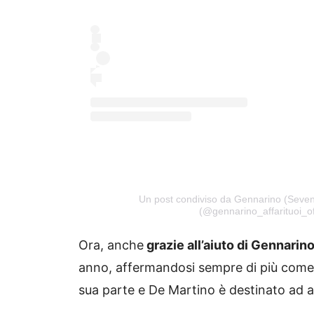
Un post condiviso da Gennarino (Seven) 
(@gennarino_affarituoi_off
Ora, anche
grazie all’aiuto di Gennarino
anno, affermandosi sempre di più come vo
sua parte e De Martino è destinato ad 