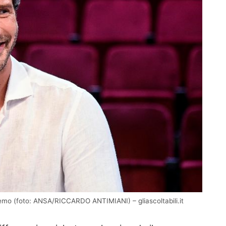
dremo (foto: ANSA/RICCARDO ANTIMIANI) – gliascoltabili.it