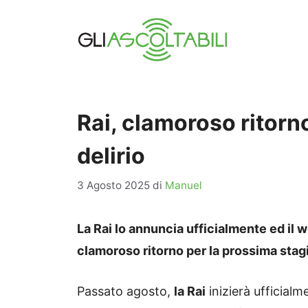
Vai
al
contenuto
Rai, clamoroso ritorno
delirio
3 Agosto 2025
di
Manuel
La Rai lo annuncia ufficialmente ed il we
clamoroso ritorno per la prossima stag
Passato agosto,
la Rai
inizierà ufficial