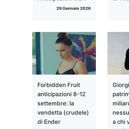
29 Gennaio 2026
Forbidden Fruit
Giorg
anticipazioni 8-12
patri
settembre: la
miliar
vendetta (crudele)
nessun
di Ender
a chi 