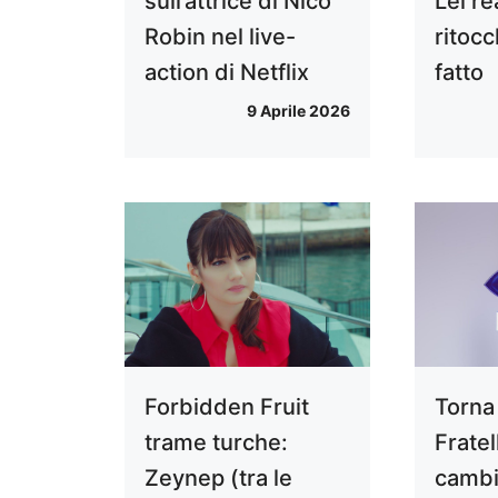
sull’attrice di Nico
Lei re
Robin nel live-
ritocc
action di Netflix
fatto
9 Aprile 2026
Forbidden Fruit
Torna
trame turche:
Frate
Zeynep (tra le
cambi