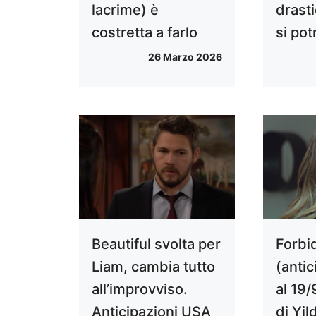
lacrime) è
drasti
costretta a farlo
si pot
26 Marzo 2026
Beautiful svolta per
Forbi
Liam, cambia tutto
(antic
all’improvviso.
al 19/
Anticipazioni USA
di Yil