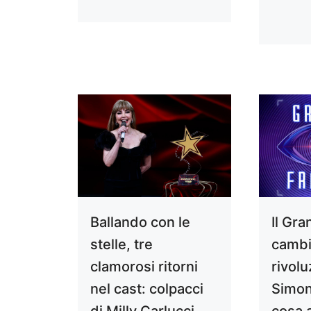
Ballando con le
Il Gra
stelle, tre
cambia
clamorosi ritorni
rivolu
nel cast: colpacci
Simon
di Milly Carlucci
cosa 