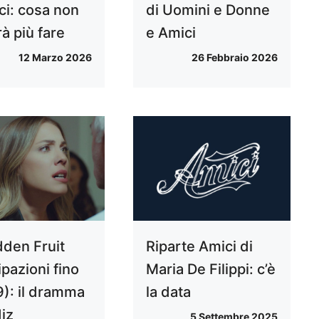
ci: cosa non
di Uomini e Donne
rà più fare
e Amici
12 Marzo 2026
26 Febbraio 2026
dden Fruit
Riparte Amici di
ipazioni fino
Maria De Filippi: c’è
9): il dramma
la data
diz
5 Settembre 2025