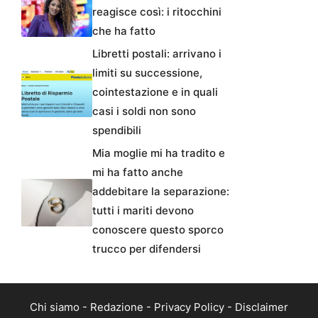
reagisce così: i ritocchini
che ha fatto
Libretti postali: arrivano i
limiti su successione,
cointestazione e in quali
casi i soldi non sono
spendibili
Mia moglie mi ha tradito e
mi ha fatto anche
addebitare la separazione:
tutti i mariti devono
conoscere questo sporco
trucco per difendersi
Chi siamo
-
Redazione
-
Privacy Policy
-
Disclaimer