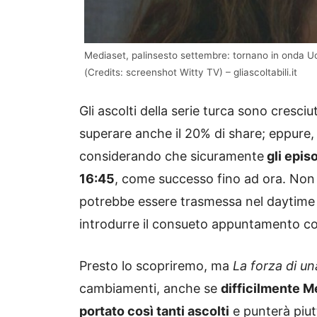
Mediaset, palinsesto settembre: tornano in onda U
(Credits: screenshot Witty TV) – gliascoltabili.it
Gli ascolti della serie turca sono cresci
superare anche il 20% di share; eppure, 
considerando che sicuramente
gli epis
16:45
, come successo fino ad ora. Non 
potrebbe essere trasmessa nel daytime f
introdurre il consueto appuntamento co
Presto lo scopriremo, ma
La forza di u
cambiamenti, anche se
difficilmente M
portato così tanti ascolti
e punterà piut