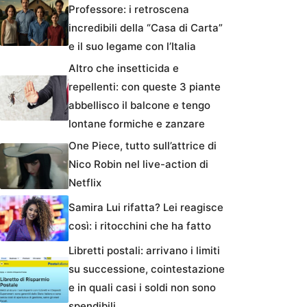
Professore: i retroscena
incredibili della “Casa di Carta”
e il suo legame con l’Italia
Altro che insetticida e
repellenti: con queste 3 piante
abbellisco il balcone e tengo
lontane formiche e zanzare
One Piece, tutto sull’attrice di
Nico Robin nel live-action di
Netflix
Samira Lui rifatta? Lei reagisce
così: i ritocchini che ha fatto
Libretti postali: arrivano i limiti
su successione, cointestazione
e in quali casi i soldi non sono
spendibili