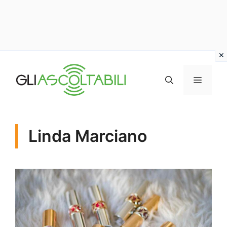
Vai
al
MENU
contenuto
Linda Marciano